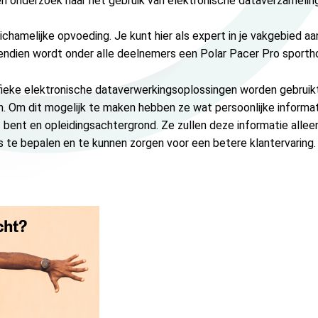
 onderzoek naar het gebruik van elektronische dataverzameling 
lichamelijke opvoeding. Je kunt hier als expert in je vakgebied 
vendien wordt onder alle deelnemers een Polar Pacer Pro sporth
ifieke elektronische dataverwerkingsoplossingen worden gebruikt
. Om dit mogelijk te maken hebben ze wat persoonlijke informat
ief bent en opleidingsachtergrond. Ze zullen deze informatie alle
es te bepalen en te kunnen zorgen voor een betere klantervaring.