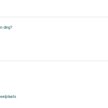
en ding?
peelplaats