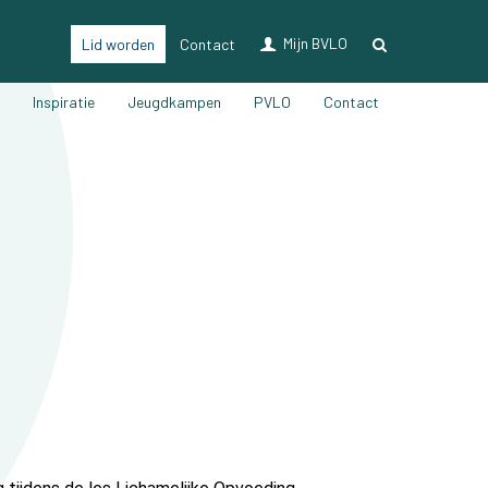
Mijn BVLO
Lid worden
Contact
LO & Sport
n
Inspiratie
Jeugdkampen
PVLO
Contact
Lidmaatschap
Verzekering LO & sport
Ons magazine
Voordelen
Vacatures
Nieuwsberichten
Partners
Bijscholingen
Inspiratie
Jeugdkampen
PVLO