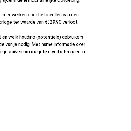
tijdens de les Lichamelijke Opvoeding.
Contact
aan meewerken door het invullen van een
orloge ter waarde van €329,90 verloot.
Contact
 en welk houding (potentiële) gebruikers
ie van je nodig. Met name informatie over
Zoeken
en gebruiken om mogelijke verbeteringen in
Account