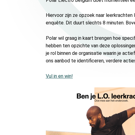
Polar Electro Belgium doet momenteel een
Hiervoor zijn ze opzoek naar leerkrachten 
enquête. Dit duurt slechts 8 minuten. Bo
Polar wil graag in kaart brengen hoe spec
hebben ten opzichte van deze oplossingen
je rol binnen de organisatie waarin je act
ons aanbod te identificeren, verdere acti
Vul in en win!