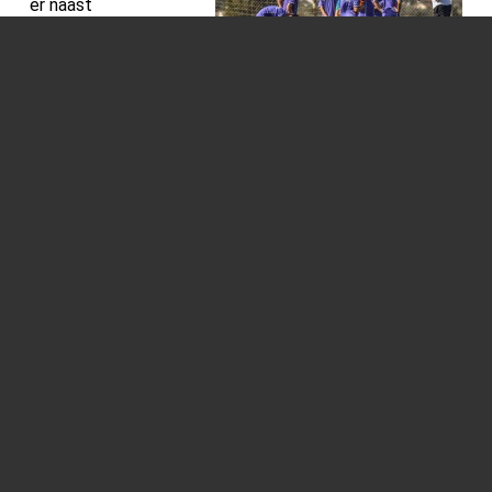
er naast
vrijwilligerswerk en
verenigingswerk ook
flexi-jobs in de
sportsector. We lijsten alles eens op.
Lees verder
BPC en BOIC bundelen krachten
juli 2026
Vanaf 1 januari 2027
vormen beide
organisaties samen
het Belgisch
Olympisch en
Paralympisch Comité (BOPC).
Lees verder