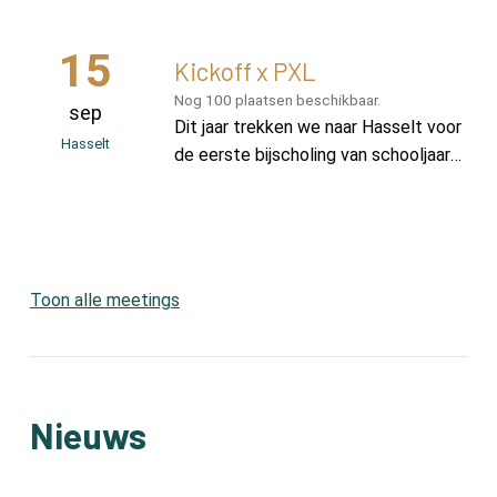
te schaven. Deze stage is geschikt
voor iedereen die student LO is of wil
15
worden.
Kickoff x PXL
Nog 100 plaatsen beschikbaar.
sep
Dit jaar trekken we naar Hasselt voor
Hasselt
de eerste bijscholing van schooljaar
2026-2027.
Toon alle meetings
Nieuws