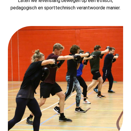
Laten we levenslang bewegen op een ethisch,
Account
pedagogisch en sporttechnisch verantwoorde manier.