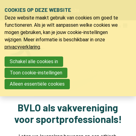
Sla
COOKIES OP DEZE WEBSITE
Ons telefoon:
Ons e-mailadres:
+32 9 218 91 20
info@bvlo.be
links
Deze website maakt gebruik van cookies om goed te
over
LO & Sport
functioneren. Als je wilt aanpassen welke cookies we
Menu
Spring
mogen gebruiken, kan je jouw cookie-instellingen
Bijscholingen
naar
wijzigen. Meer informatie is beschikbaar in onze
de
privacyverklaring
.
Inspiratie
navigatie
Jeugdkampen
Spring
Schakel alle cookies in
naar
PVLO
Toon cookie-instellingen
de
Contact
Alleen essentiële cookies
inhoud
Contact
BVLO als vakvereniging
voor sportprofessionals!
Zoeken