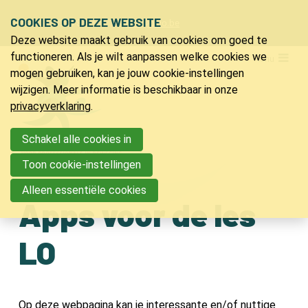
Sla
COOKIES OP DEZE WEBSITE
Ons telefoon:
Ons e-mailadres:
+32 9 218 91 20
info@bvlo.be
links
Deze website maakt gebruik van cookies om goed te
over
LO & Sport
functioneren. Als je wilt aanpassen welke cookies we
Menu
Spring
mogen gebruiken, kan je jouw cookie-instellingen
Bijscholingen
naar
wijzigen. Meer informatie is beschikbaar in onze
de
privacyverklaring
.
Inspiratie
navigatie
Apps voor de les LO
Spring
Schakel alle cookies in
Lesinhouden en -inspiratie
naar
Toon cookie-instellingen
Literatuur
de
Vallen en opstaan
Alleen essentiële cookies
inhoud
Nuttige links
Apps voor de les
Jeugdkampen
LO
PVLO
Contact
Op deze webpagina kan je interessante en/of nuttige