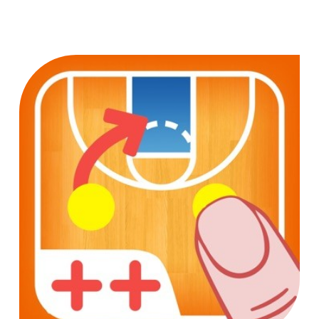
‎‎‏‏‎ ‎