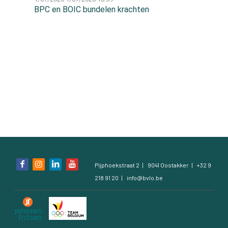
BPC en BOIC bundelen krachten
Contact
Contact
Zoeken
Account
Bezoek
Pijphoekstraat 2
9041 Oostakker
+32 9
onze
218 91 20
info@bvlo.be
social
media
pagina's: