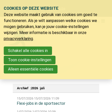
Sla
COOKIES OP DEZE WEBSITE
Ons telefoon:
Ons e-mailadres:
+32 9 218 91 20
info@bvlo.be
links
Deze website maakt gebruik van cookies om goed te
over
LO & Sport
functioneren. Als je wilt aanpassen welke cookies we
Menu
Spring
mogen gebruiken, kan je jouw cookie-instellingen
Lidmaatschap
naar
wijzigen. Meer informatie is beschikbaar in onze
Verzekering LO & sport
de
privacyverklaring
.
Ons magazine
navigatie
Voordelen
Spring
Schakel alle cookies in
Vacatures
naar
Toon cookie-instellingen
Nieuwsberichten
de
Partners
Alleen essentiële cookies
inhoud
Bijscholingen
Archief
2026
juli
Inspiratie
15/07/2026
15/07/2026 11:09
Jeugdkampen
Flexi-jobs in de sportsector
PVLO
1/07/2026
1/07/2026 10:59