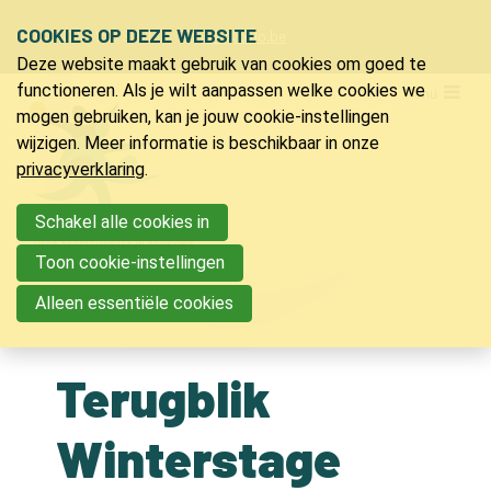
Sla
COOKIES OP DEZE WEBSITE
Ons telefoon:
Ons e-mailadres:
+32 9 218 91 20
info@bvlo.be
links
Deze website maakt gebruik van cookies om goed te
over
LO & Sport
functioneren. Als je wilt aanpassen welke cookies we
Menu
Spring
mogen gebruiken, kan je jouw cookie-instellingen
Lidmaatschap
naar
wijzigen. Meer informatie is beschikbaar in onze
Verzekering LO & sport
de
privacyverklaring
.
Ons magazine
navigatie
Voordelen
Spring
Schakel alle cookies in
Vacatures
naar
Toon cookie-instellingen
Nieuwsberichten
de
Partners
Alleen essentiële cookies
inhoud
Bijscholingen
Terugblik
Inspiratie
Jeugdkampen
Winterstage
PVLO