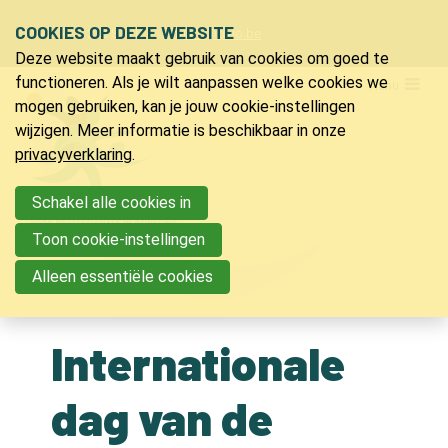
Sla
COOKIES OP DEZE WEBSITE
Ons telefoon:
Ons e-mailadres:
+32 9 218 91 20
info@bvlo.be
links
Deze website maakt gebruik van cookies om goed te
over
LO & Sport
functioneren. Als je wilt aanpassen welke cookies we
Menu
Spring
mogen gebruiken, kan je jouw cookie-instellingen
Lidmaatschap
naar
wijzigen. Meer informatie is beschikbaar in onze
Verzekering LO & sport
de
privacyverklaring
.
Ons magazine
navigatie
Voordelen
Spring
Schakel alle cookies in
Vacatures
naar
Toon cookie-instellingen
Nieuwsberichten
de
Partners
Alleen essentiële cookies
inhoud
Bijscholingen
Internationale
Inspiratie
Jeugdkampen
dag van de
PVLO