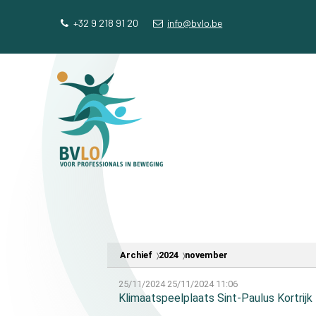
Sla
Ons telefoon:
Ons e-mailadres:
+32 9 218 91 20
info@bvlo.be
links
over
Spring
naar
de
navigatie
Spring
naar
de
inhoud
Archief
2024
november
25/11/2024
25/11/2024 11:06
Klimaatspeelplaats Sint-Paulus Kortrijk