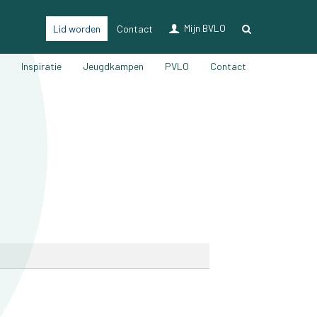
Mijn BVLO
Lid worden
Contact
LO & Sport
n
Inspiratie
Jeugdkampen
PVLO
Contact
Lidmaatschap
Verzekering LO & sport
Ons magazine
Voordelen
Vacatures
Nieuwsberichten
Partners
Bijscholingen
Inspiratie
Jeugdkampen
PVLO