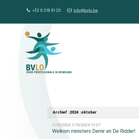
Sla
Ons telefoon:
Ons e-mailadres:
+32 9 218 91 20
info@bvlo.be
links
over
Spring
naar
de
navigatie
Spring
naar
de
inhoud
Archief
2024
oktober
1/10/2024
1/10/2024 13:27
Welkom ministers Demir en De Ridder!