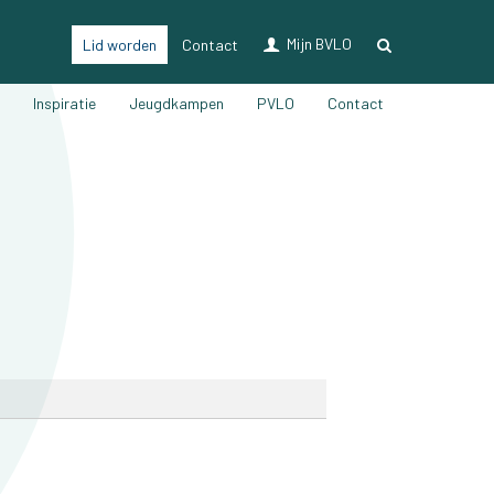
Mijn BVLO
Lid worden
Contact
LO & Sport
n
Inspiratie
Jeugdkampen
PVLO
Contact
Lidmaatschap
Verzekering LO & sport
Ons magazine
Voordelen
Vacatures
Nieuwsberichten
Partners
Bijscholingen
Inspiratie
Jeugdkampen
PVLO