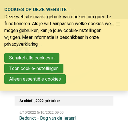
Sla
COOKIES OP DEZE WEBSITE
Ons telefoon:
Ons e-mailadres:
+32 9 218 91 20
info@bvlo.be
links
Deze website maakt gebruik van cookies om goed te
over
LO & Sport
functioneren. Als je wilt aanpassen welke cookies we
Menu
Spring
mogen gebruiken, kan je jouw cookie-instellingen
Lidmaatschap
naar
wijzigen. Meer informatie is beschikbaar in onze
Verzekering LO & sport
de
privacyverklaring
.
Ons magazine
navigatie
Voordelen
Spring
Schakel alle cookies in
Vacatures
naar
Toon cookie-instellingen
Nieuwsberichten
de
Partners
Alleen essentiële cookies
inhoud
Bijscholingen
Archief
2022
oktober
Inspiratie
5/10/2022
5/10/2022 09:00
Jeugdkampen
Bedankt - Dag van de leraar!
PVLO