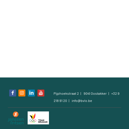
Contact
Contact
Zoeken
Account
Bezoek
Pijphoekstraat 2
9041 Oostakker
+32 9
onze
218 91 20
info@bvlo.be
social
media
pagina's: