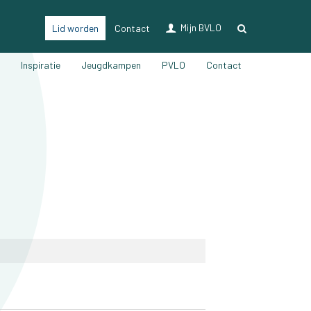
Mijn BVLO
Lid worden
Contact
LO & Sport
n
Inspiratie
Jeugdkampen
PVLO
Contact
Lidmaatschap
Verzekering LO & sport
Ons magazine
Voordelen
Vacatures
Nieuwsberichten
Partners
Bijscholingen
Inspiratie
Jeugdkampen
PVLO