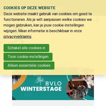
Sla
COOKIES OP DEZE WEBSITE
Ons telefoon:
Ons e-mailadres:
+32 9 218 91 20
info@bvlo.be
links
Deze website maakt gebruik van cookies om goed te
over
LO & Sport
functioneren. Als je wilt aanpassen welke cookies we
Menu
Spring
mogen gebruiken, kan je jouw cookie-instellingen
Bijscholingen
naar
wijzigen. Meer informatie is beschikbaar in onze
de
privacyverklaring
.
Inspiratie
navigatie
Jeugdkampen
Spring
Schakel alle cookies in
naar
PVLO
Toon cookie-instellingen
de
Contact
Alleen essentiële cookies
inhoud
Contact
Zoeken