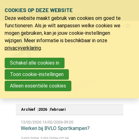
Sla
COOKIES OP DEZE WEBSITE
Ons telefoon:
Ons e-mailadres:
+32 9 218 91 20
info@bvlo.be
links
Deze website maakt gebruik van cookies om goed te
over
LO & Sport
functioneren. Als je wilt aanpassen welke cookies we
Menu
Spring
mogen gebruiken, kan je jouw cookie-instellingen
Lidmaatschap
naar
wijzigen. Meer informatie is beschikbaar in onze
Verzekering LO & sport
de
privacyverklaring
.
Ons magazine
navigatie
Voordelen
Spring
Schakel alle cookies in
Vacatures
naar
Toon cookie-instellingen
Nieuwsberichten
de
Partners
Alleen essentiële cookies
inhoud
Bijscholingen
Archief
2026
februari
Inspiratie
13/02/2026
13/02/2026 09:20
Jeugdkampen
Werken bij BVLO Sportkampen?
PVLO
2/02/2026
2/02/2026 07:26