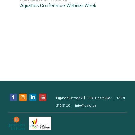
Aquatics Conference Webinar Week
Contact
Contact
Zoeken
Account
Bezoek
Pijphoekstraat 2
9041 Oostakker
+32 9
onze
218 91 20
info@bvlo.be
social
media
pagina's: