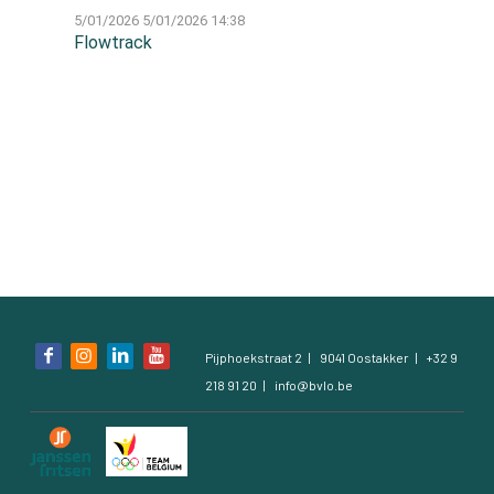
5/01/2026
5/01/2026 14:38
Contact
Flowtrack
Contact
Zoeken
Account
Bezoek
Pijphoekstraat 2
9041 Oostakker
+32 9
onze
218 91 20
info@bvlo.be
social
media
pagina's: