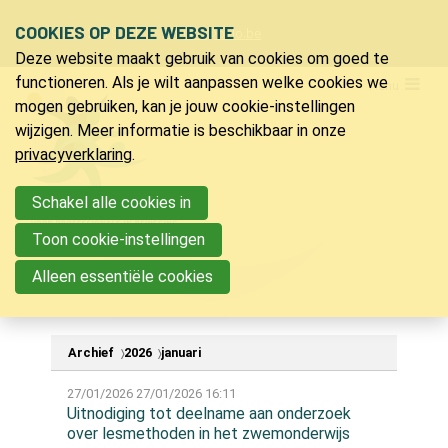
Sla
COOKIES OP DEZE WEBSITE
Ons telefoon:
Ons e-mailadres:
+32 9 218 91 20
info@bvlo.be
links
Deze website maakt gebruik van cookies om goed te
over
LO & Sport
functioneren. Als je wilt aanpassen welke cookies we
Menu
Spring
mogen gebruiken, kan je jouw cookie-instellingen
Lidmaatschap
naar
wijzigen. Meer informatie is beschikbaar in onze
Verzekering LO & sport
de
privacyverklaring
.
Ons magazine
navigatie
Voordelen
Spring
Schakel alle cookies in
Vacatures
naar
Toon cookie-instellingen
Nieuwsberichten
de
Partners
Alleen essentiële cookies
inhoud
Bijscholingen
Archief
2026
januari
Inspiratie
27/01/2026
27/01/2026 16:11
Jeugdkampen
Uitnodiging tot deelname aan onderzoek
PVLO
over lesmethoden in het zwemonderwijs