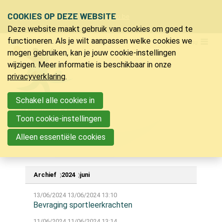
Sla
COOKIES OP DEZE WEBSITE
Ons telefoon:
Ons e-mailadres:
+32 9 218 91 20
info@bvlo.be
links
Deze website maakt gebruik van cookies om goed te
over
LO & Sport
functioneren. Als je wilt aanpassen welke cookies we
Menu
Spring
mogen gebruiken, kan je jouw cookie-instellingen
Lidmaatschap
naar
wijzigen. Meer informatie is beschikbaar in onze
Verzekering LO & sport
de
privacyverklaring
.
Ons magazine
navigatie
Voordelen
Spring
Schakel alle cookies in
Vacatures
naar
Toon cookie-instellingen
Nieuwsberichten
de
Partners
Alleen essentiële cookies
inhoud
Bijscholingen
Archief
2024
juni
Inspiratie
13/06/2024
13/06/2024 13:10
Jeugdkampen
Bevraging sportleerkrachten
PVLO
11/06/2024
11/06/2024 13:14