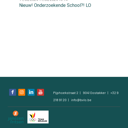
Nieuw! Onderzoekende School?! LO
Contact
Contact
Zoeken
Account
Bezoek
Pijphoekstraat 2
9041 Oostakker
+32 9
onze
218 91 20
info@bvlo.be
social
media
pagina's: