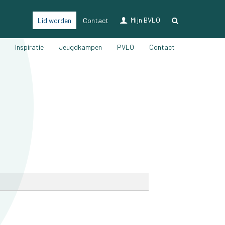
Mijn BVLO
Lid worden
Contact
LO & Sport
n
Inspiratie
Jeugdkampen
PVLO
Contact
Lidmaatschap
Verzekering LO & sport
Ons magazine
Voordelen
Vacatures
Nieuwsberichten
Partners
Bijscholingen
Inspiratie
Jeugdkampen
PVLO