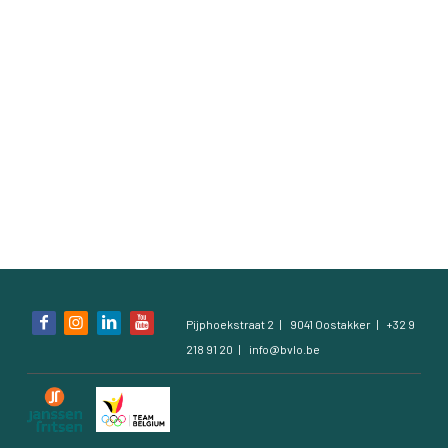
Contact
Contact
Zoeken
Account
Bezoek
Pijphoekstraat 2
9041 Oostakker
+32 9
onze
218 91 20
info@bvlo.be
social
media
pagina's: