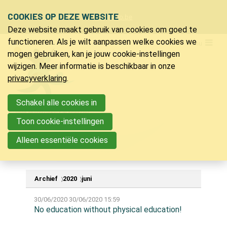
Sla
COOKIES OP DEZE WEBSITE
Ons telefoon:
Ons e-mailadres:
+32 9 218 91 20
info@bvlo.be
links
Deze website maakt gebruik van cookies om goed te
over
LO & Sport
functioneren. Als je wilt aanpassen welke cookies we
Menu
Spring
mogen gebruiken, kan je jouw cookie-instellingen
Lidmaatschap
naar
wijzigen. Meer informatie is beschikbaar in onze
Verzekering LO & sport
de
privacyverklaring
.
Ons magazine
navigatie
Voordelen
Spring
Schakel alle cookies in
Vacatures
naar
Toon cookie-instellingen
Nieuwsberichten
de
Partners
Alleen essentiële cookies
inhoud
Bijscholingen
Archief
2020
juni
Inspiratie
30/06/2020
30/06/2020 15:59
Jeugdkampen
No education without physical education!
PVLO