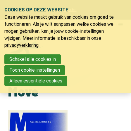
Sla
COOKIES OP DEZE WEBSITE
Ons telefoon:
Ons e-mailadres:
+32 9 218 91 20
info@bvlo.be
links
Deze website maakt gebruik van cookies om goed te
over
LO & Sport
functioneren. Als je wilt aanpassen welke cookies we
Menu
Spring
mogen gebruiken, kan je jouw cookie-instellingen
Bijscholingen
naar
wijzigen. Meer informatie is beschikbaar in onze
de
privacyverklaring
.
Inspiratie
navigatie
Apps voor de les LO
Spring
Schakel alle cookies in
Lesinhouden en -inspiratie
naar
Toon cookie-instellingen
Literatuur
de
Vallen en opstaan
Alleen essentiële cookies
inhoud
Nuttige links
Move
Jeugdkampen
PVLO
Contact