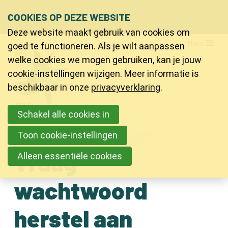
Sla
COOKIES OP DEZE WEBSITE
Ons telefoon:
Ons e-mailadres:
+32 9 218 91 20
info@bvlo.be
links
Deze website maakt gebruik van cookies om
over
LO & Sport
Menu
goed te functioneren. Als je wilt aanpassen
Spring
welke cookies we mogen gebruiken, kan je jouw
Bijscholingen
naar
cookie-instellingen wijzigen. Meer informatie is
Inspiratie
de
beschikbaar in onze
privacyverklaring
.
Jeugdkampen
navigatie
Schakel alle cookies in
Spring
PVLO
naar
Toon cookie-instellingen
Contact
de
Vraag
Alleen essentiële cookies
inhoud
Contact
wachtwoord
Zoeken
herstel aan